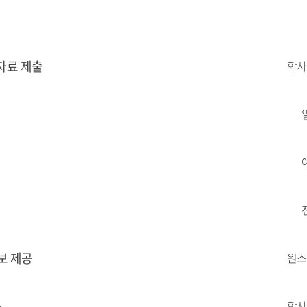
자료 제출
학사
보 제공
원스
공
학사