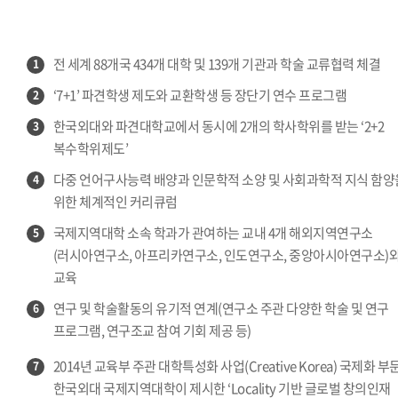
전 세계 88개국 434개 대학 및 139개 기관과 학술 교류협력 체결
1
‘7+1’ 파견학생 제도와 교환학생 등 장단기 연수 프로그램
2
한국외대와 파견대학교에서 동시에 2개의 학사학위를 받는 ‘2+2
3
복수학위제도’
다중 언어구사능력 배양과 인문학적 소양 및 사회과학적 지식 함양
4
위한 체계적인 커리큐럼
국제지역대학 소속 학과가 관여하는 교내 4개 해외지역연구소
5
(러시아연구소, 아프리카연구소, 인도연구소, 중앙아시아연구소)
교육
연구 및 학술활동의 유기적 연계(연구소 주관 다양한 학술 및 연구
6
프로그램, 연구조교 참여 기회 제공 등)
2014년 교육부 주관 대학특성화 사업(Creative Korea) 국제화 부
7
한국외대 국제지역대학이 제시한 ‘Locality 기반 글로벌 창의인재