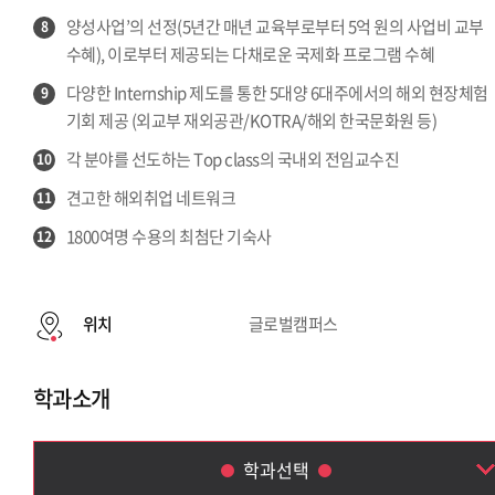
양성사업’의 선정(5년간 매년 교육부로부터 5억 원의 사업비 교부
8
수혜), 이로부터 제공되는 다채로운 국제화 프로그램 수혜
다양한 Internship 제도를 통한 5대양 6대주에서의 해외 현장체험
9
기회 제공 (외교부 재외공관/KOTRA/해외 한국문화원 등)
각 분야를 선도하는 Top class의 국내외 전임교수진
10
견고한 해외취업 네트워크
11
1800여명 수용의 최첨단 기숙사
12
위치
글로벌캠퍼스
학과소개
학과선택