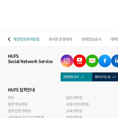
 맵
개인정보처리방침
게시판 운영세칙
대학정보공시
대학
HUFS
Social Network Service
전화번호 안내
찾아오시는 길
HUFS
입학안내
학부
일반대학원
통번역대학원
국제지역대학원
법학전문대학원
교육대학원
글로벌공공리더십대학원
경영대학원