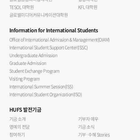
TESOL 대학원
KFL 대학원
글로벌미디어커뮤니케이션대학원
Information
for International Students
Office of International Admission & Management(OIAM)
International Student Support Center(ISSC)
Undergraduate Admission
Graduate Admission
Student Exchange Program
Visiting Program
International Summer Session(ISS)
International Student Organization(ISO)
HUFS
발전기금
기금 소개
기부자 예우
명예의 전당
기금 소식
참여하기
기부·수혜 Stories