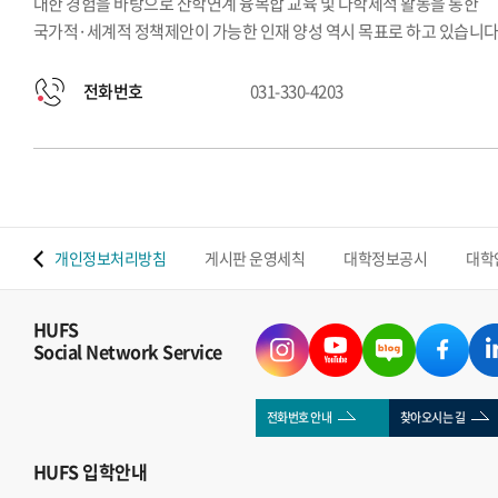
대한 경험을 바탕으로 산학연계 융복합 교육 및 다학제적 활동을 통한
국가적·세계적 정책제안이 가능한 인재 양성 역시 목표로 하고 있습니다
전화번호
031-330-4203
 맵
개인정보처리방침
게시판 운영세칙
대학정보공시
대학
HUFS
Social Network Service
전화번호 안내
찾아오시는 길
HUFS
입학안내