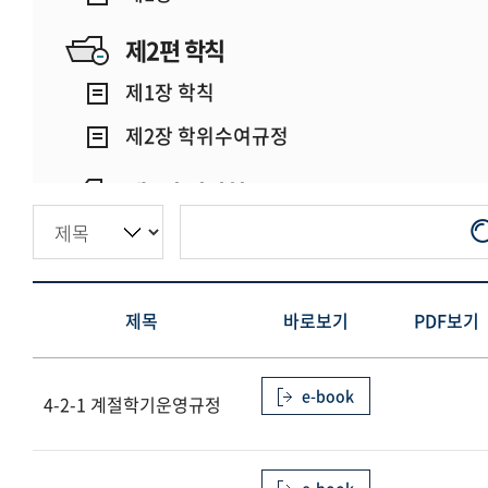
제2편 학칙
제1장 학칙
제2장 학위수여규정
제3편 위원회
제1장
제4편 학사행정
제목
바로보기
PDF보기
제1장 일반행정
제2장 학사행정
e-book
4-2-1 계절학기운영규정
제3장 학생행정
제5편 기관