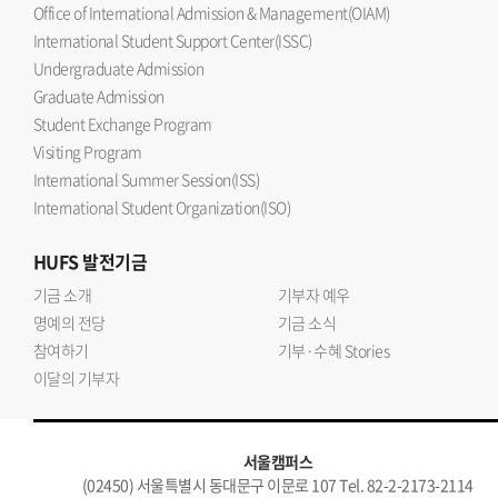
Office of International Admission & Management(OIAM)
International Student Support Center(ISSC)
Undergraduate Admission
Graduate Admission
Student Exchange Program
Visiting Program
International Summer Session(ISS)
International Student Organization(ISO)
HUFS
발전기금
기금 소개
기부자 예우
명예의 전당
기금 소식
참여하기
기부·수혜 Stories
이달의 기부자
서울캠퍼스
(02450) 서울특별시 동대문구 이문로 107 Tel. 82-2-2173-2114