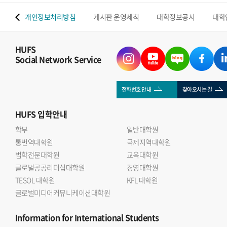
 맵
개인정보처리방침
게시판 운영세칙
대학정보공시
대학
HUFS
Social Network Service
전화번호 안내
찾아오시는 길
HUFS
입학안내
학부
일반대학원
통번역대학원
국제지역대학원
법학전문대학원
교육대학원
글로벌공공리더십대학원
경영대학원
TESOL 대학원
KFL 대학원
글로벌미디어커뮤니케이션대학원
Information
for International Students