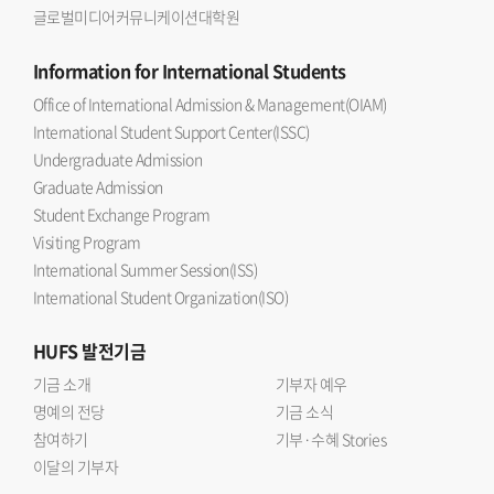
글로벌미디어커뮤니케이션대학원
Information
for International Students
Office of International Admission & Management(OIAM)
International Student Support Center(ISSC)
Undergraduate Admission
Graduate Admission
Student Exchange Program
Visiting Program
International Summer Session(ISS)
International Student Organization(ISO)
HUFS
발전기금
기금 소개
기부자 예우
명예의 전당
기금 소식
참여하기
기부·수혜 Stories
이달의 기부자