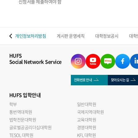
신청서를 제출하여야 함
 맵
개인정보처리방침
게시판 운영세칙
대학정보공시
대학
HUFS
Social Network Service
전화번호 안내
찾아오시는 길
HUFS
입학안내
학부
일반대학원
통번역대학원
국제지역대학원
법학전문대학원
교육대학원
글로벌공공리더십대학원
경영대학원
TESOL 대학원
KFL 대학원