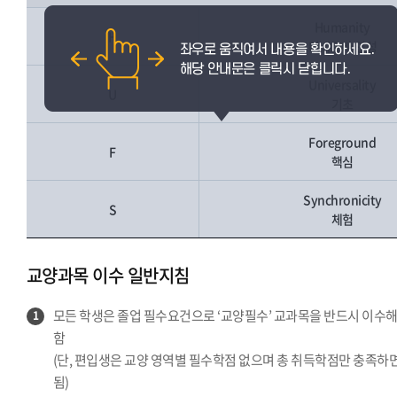
Humanity
H
미네르바 인성
Universality
U
기초
Foreground
F
핵심
Synchronicity
S
체험
교양과목 이수 일반지침
모든 학생은 졸업 필수요건으로 ‘교양필수’ 교과목을 반드시 이수
1
함
(단, 편입생은 교양 영역별 필수학점 없으며 총 취득학점만 충족하
됨)