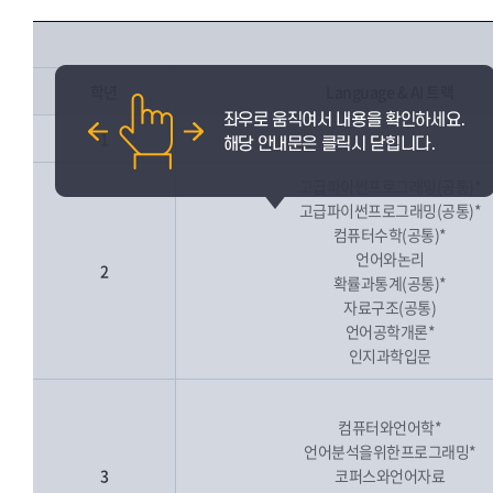
학년
Language & AI 트랙
1
고급파이썬프로그래밍(공통)*
고급파이썬프로그래밍(공통)*
컴퓨터수학(공통)*
언어와논리
2
확률과통계(공통)*
자료구조(공통)
언어공학개론*
인지과학입문
컴퓨터와언어학*
언어분석을위한프로그래밍*
3
코퍼스와언어자료