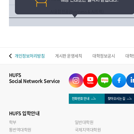
AI융합전공(Business & AI트랙)
 맵
개인정보처리방침
게시판 운영세칙
대학정보공시
대학
HUFS
Social Network Service
전화번호 안내
찾아오시는 길
HUFS
입학안내
학부
일반대학원
통번역대학원
국제지역대학원