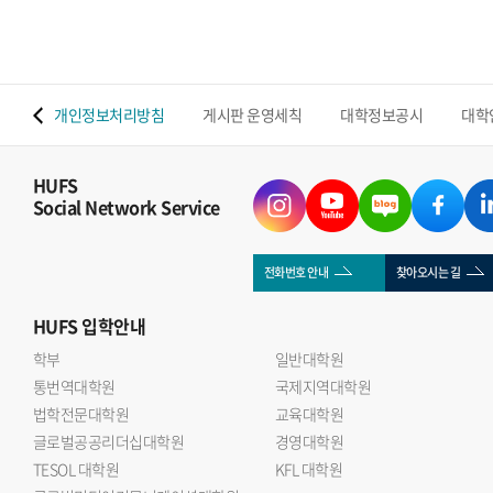
 맵
개인정보처리방침
게시판 운영세칙
대학정보공시
대학
HUFS
Social Network Service
전화번호 안내
찾아오시는 길
HUFS
입학안내
학부
일반대학원
통번역대학원
국제지역대학원
법학전문대학원
교육대학원
글로벌공공리더십대학원
경영대학원
TESOL 대학원
KFL 대학원