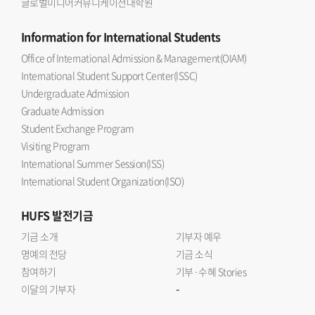
글로벌미디어커뮤니케이션대학원
Information
for International Students
Office of International Admission & Management(OIAM)
International Student Support Center(ISSC)
Undergraduate Admission
Graduate Admission
Student Exchange Program
Visiting Program
International Summer Session(ISS)
International Student Organization(ISO)
HUFS
발전기금
기금 소개
기부자 예우
명예의 전당
기금 소식
참여하기
기부·수혜 Stories
-
이달의 기부자