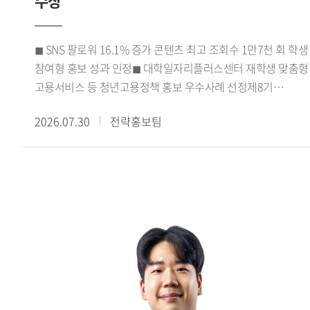
수상
학생들은 아이디어 도출과 시장 데이터 분석, 캠페인 전략 수립,
기획안 제작에 이르는 전 과정을 함께 수행했다.
코삭챌린저상은 각 지역 예선 출품작 가운데 상위 15% 이내의
◼ SNS 팔로워 16.1% 증가 콘텐츠 최고 조회수 1만7천 회 학생
우수작에 수여되는 상이다. 이번 수상은 광미사팀의 기획력과
참여형 홍보 성과 인정◼ 대학일자리플러스센터 재학생 맞춤형
캠페인의 실현 가능성을 인정받은 결과로, 교과목에서 진행한
고용서비스 등 청년고용정책 홍보 우수사례 선정제8기
프로젝트가 실제 대외 공모전 성과로 이어졌다는 점에서,
진로취업지원센터 서포터즈가 서울 지역
수업과 실무를 연계한 교육의 성과를 보여주는 사례로
2026.07.30
전략홍보팀
대학일자리플러스센터 성과공유회에서 우수상을 수상하며
평가된다.
학생 참여형 진로 취업 홍보 활동의 우수성을 인정받았다.우리
대학 대학일자리플러스본부(본부장 신근혜)가 운영한 제8기
진로취업지원센터 서포터즈는 강혜승, 김규래, 김지율, 김현채,
박시언, 서민성, 이가빈, 이희승, 최사랑, 최윤서 학생 등
10명으로 구성됐다. 이들은 2026학년도 1학기 동안
대학일자리플러스센터(거점형) 사업을 비롯해 고용노동부의
재학생 맞춤형 고용서비스와 졸업생 특화프로그램 등을
학생들에게 알리고 참여를 확대하기 위한 다양한 홍보 활동을
펼쳤다.특히 카드뉴스와 숏폼 영상 등 학생들의 이용 방식에