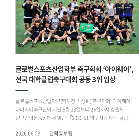
위해 마련됐다. 참가팀들은 스포츠 산업과 AI 바이오헬스
기술을 접목한 다양한 아이디어를 영상 발표 형식으로
제출했으며, 심사는 창의성, 기술 융합성, 산업 적용 가능성,
실현 가능성 등을 중심으로 진행됐다.'AI 동적 운동 처방 플랫폼
팀은 발표 세션에서 ▲Pre-Work(운동 전) 단계의 국민체력100
등급 점수와 실시간 심박변이도(HRV) 기반 오늘의 운동 준비
지수(Ready-to-Train Index) 산출 로직 , ▲During-Work(운동
중) 단계의 제조사별(Apple, Samsung, Garmin) 센서 특성을
글로벌스포츠산업학부 축구학회 ‘아이웨이’,
반영한 실시간 가변 강도 조절 및 위험 감지 트리거 , ▲Post-
전국 대학클럽축구대회 공동 3위 입상
Work(운동 후) 단계의 최상 컨디션 상태 복구를 위한 목표
지향적 역산형 회복 시뮬레이터 발표를 진행하였다.
발표자들은 공공 데이터와 하이엔드 웨어러블 API를 아우르는
글로벌스포츠산업학부(학부장 박성희) 축구학회 '아이웨이'
구체적인 데이터 매핑 기술과 아키텍처 구축 방안을 제시했다.
아마추어축구단이 지난 5월 23일부터 26일까지 강원도
심사위원단은 복잡한 생체 데이터를 사용자가 쉽게 이해할 수
양구종합운동장에서 열린 「2026 S1 양구사과 대학 클럽
있도록 시각화한 점에 주목했다. 특히 전문 용어 대신 신체
축구대회」에서 공동 3위를 차지했다.아이웨이는 예선에서
2026.06.08
전략홍보팀
배터리 복구 경로 라는 개념을 도입해 운동 상태와 회복 과정을
고려대학교 SFA, 한국체육대학교 실버골 FC, 한림대학교