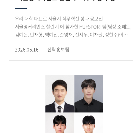
보여주는 사례로 평가된다.글로벌창업지원단은 학생창업팀의
성장을 지원하기 위해 사업화 지원금, 벤처동문회 멘토링, 교내
우리 대학 대표로 서울시 직무혁신 성과 공모전
창업 공간 제공 등 다양한 지원 프로그램을 운영하고 있다.
서울영커리언스 챌린지 에 참가한 HUFSPORT팀(팀장 조해든,
선정된 학생창업팀에는 최대 2개 학기 동안 혜택이 제공되며,
김예은, 민재형, 백예진, 손영채, 신지우, 이채원, 정현수)이
전문가 특강과 창업 실무 교육 등 창업 역량 강화를 위한
최우수상을 수상했다.서울시가 주관한 서울영커리언스 챌린지
프로그램도 함께 지원된다.오세홍 글로벌창업지원단장은 이번
2026.06.16
전략홍보팀
는 기업이 제시한 실제 과제를 청년들이 팀 단위로 수행하며
성과는 특정 분야에 국한되지 않고 기술, 문화, 플랫폼 등
문제 해결 능력과 실무 역량을 기르는 프로그램이다. 올해
다채로운 영역에서 학생들의 창의적인 아이디어와 열정이
봄학기에는 총 87개 팀 930명이 지원했으며, 심사를 거쳐 최종
훌륭한 결실로 이어져 매우 기쁘다 며, 앞으로도 교내 창업
8개 팀 64명이 선발됐다. 참가자들은 지난 3월 24일부터 6월
생태계를 더욱 공고히 하고, 학생들이 혁신 창업가로 성장할 수
6일까지 약 10주간 프로젝트를 수행했으며, 6월 6일
있도록 체계적이고 아낌없는 지원을 이어가겠다 고 전했다.
서울글로벌센터 국제회의실에서 열린 성과공유회 및
수료식에서 최종 결과를 발표했다.HUFSPORT팀은 수출
경험이 없는 국내 중소기업 3개사를 대상으로 수출 인프라
구축, 해외 바이어 발굴, 화상 미팅 등 해외영업 전 과정을 직접
수행했다. 특히 기업별 산업 특성을 분석해 적합한 해외 시장을
발굴하고 맞춤형 진출 전략을 수립해 참여 기업 모두의 현지