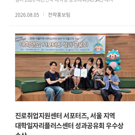
코삭챌린저상을 수상했다.대한민국 대학생 광고대회(KOSAC)
2026.08.05
전략홍보팀
는 문화체육관광부가 주최하고 한국광고총연합회가 주관하는
전국 규모의 대학생 광고 공모전이다. 매년 전국 대학생들이
지도교수와 함께 주제에 맞는 광고 캠페인 기획서를 제작해
경쟁한다.삼성화재의 후원으로 열린 이번 대회는 2030세대의
일상에 보험을 더하다 를 주제로 진행됐다. 광미사팀은
수업에서 수행한 팀 프로젝트를 발전시켜 공모전에
출품했으며, 보험 시장이 꾸준히 성장하는 가운데 2030세대의
신규 가입은 감소하고 있다는 점에 주목해 캠페인 전략을
설계했다.광미사팀은 이를 바탕으로 같이, 일상이 되다 라는
캠페인 콘셉트를 제시했다. 보험을 어렵고 복잡하게 인식하는
2030세대가 보다 친근하게 접근할 수 있도록 AI 진단 테스트와
오피스어택 등 사회초년생의 일상과 생활 동선을 반영한
구체적인 실행안을 구성했다.광미사팀은 강민서(팀장 GBT 22),
진로취업지원센터 서포터즈, 서울 지역
이정민(독일어통번역 23), 유승원(철학 24), 윤혜령
대학일자리플러스센터 성과공유회 우수상
(이탈리아어통번역 21) 학생으로 구성됐다. 서로 다른 전공의