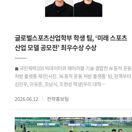
바이어 미팅을 성사시키며 우수한 성과를 거뒀다. 이 같은
성과를 바탕으로 HUFSPORT팀은 최우수상을 수상하며 실무
역량과 글로벌 비즈니스 경쟁력을 인정받았다.HUFSPORT팀
이번 프로그램을 통해 학교에서 배운 이론을 실제 산업 현장에
글로벌스포츠산업학부 학생 팀, ‘미래 스포츠
적용하며 글로벌 비즈니스 역량을 키울 수 있었다 며 팀원들과
긴밀하게 소통하고 협력하며 문제를 해결해 온 결과
산업 모델 공모전’ 최우수상 수상
최우수상이라는 뜻깊은 성과를 거둘 수 있어 더욱 의미 있는
경험이었다 고 소감을 전했다.한편, 우리 대학
◼ 국민체력100 빅데이터와 웨어러블 기술 결합한 AI 동적 운동
대학일자리플러스본부(본부장 신근혜)는 앞으로도 서울시
처방 플랫폼 제안[사진. 'AI 동적 운동 처방 플랫폼' 팀, 왼쪽부터
서울영커리언스 사업에 참여해 학생들에게 실무 중심의 직무
김민우, 이유준, 조남식, 조현성 학생]우리 대학
경험 기회를 제공할 예정이다. 또한 고용노동부 재학생 맞춤형
글로벌스포츠산업학부(학부장 박성희) 학생들로 구성된 AI
고용서비스와 졸업생 특화 프로그램 등을 운영하며 학생들의
2026.06.12
전략홍보팀
동적 운동 처방 플랫폼 팀(김민우 이유준 조남식 조현성)이 지난
진로 취업 역량 강화를 적극 지원할 계획이다.
5월 21일 한국문화스포츠학회가 주최한 미래 스포츠 산업 모델
공모전 바이오헬스 부문에서 최우수상을 수상했다.이번
공모전은 디지털 헬스케어 기술과 공공데이터를 활용해 국민
건강 증진에 기여할 수 있는 미래 스포츠 산업 모델을 발굴하기