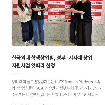
합니다. 앱은 7월경 출시를 목표로 하고 있습니다. 이처럼 제가
(영미문학 문화 23) 학생이 팀을 이뤄 우승을 차지했다.
있도록 지원할 예정이다.
창업에 도전하고 진로를 개척하는 데 GTEP의 역할이 꽤 컸다
개인전에서도 우수한 성과가 이어졌다. 김지성(영미문학 문화
생각합니다. - 앞으로의 계획을 들려주세요. 현재 HUFS Start-
22) 학생이 여자 플뢰레 개인전 준우승을 차지했으며, 이기령
up platform에 입주해 교내 창업지원단의 도움을 받아 창업한
(중국외교통상 22) 학생은 남자 플뢰레 개인전 3위, 이유종
상태입니다. 얼마 전에는 교육부에서 주관하는 학생
(정치외교 24) 학생은 남자 에페 개인전 3위에 올랐다. 이나래
창업유망팀 300+ 에 선정돼, 창업을 한 단계씩 발전시켜 나가
(LD 24) 학생도 여자 플뢰레 개인전 5위를 기록하며 좋은
있습니다. 이를 계속 발전시켜 국내 거주 무슬림을 위한 앱은
성적을 거두었다.이번 대회를 통해 우리 대학 펜싱부는
물론 최종적으로는 국내기업이 할랄 시장에 쉽게 진출하도록
단체전과 개인전 모두에서 우수한 성과를 거두며 전국
교두보 역할을 해내고 싶습니다. GTEP을 통해 배운 것을
무대에서 경쟁력을 다시 한번 입증했다.1960년대 활동 이후
한국외대 학생창업팀, 정부·지자체 창업
기반으로 차근차근 나아가면 좋은 결과를 얻을 수 있을 거라
재건된 우리 대학 펜싱부는 전국 규모의 각종 대회에서 꾸준히
지원사업 잇따라 선정
믿습니다. ※ 해당 인터뷰는 아래 Global HUFS 여름호 E-
성과를 이어오고 있다. 선수들은 이번 대회를 발판으로
book을 통해서도 확인하실 수 있습니다(p.16-17)https://e-
앞으로도 지속적인 훈련과 팀워크를 바탕으로 좋은 경기력을
book.hufs.ac.kr/20260623_135256/
선보일 계획이다.
우리 대학 글로벌창업지원단 HUFS Start-up Platform 소속
학생창업팀들이 2026년 상반기 정부 부처 및 지방자치단체가
주관하는 다양한 창업 지원사업에 선정되며 우수한 창업
역량을 보여주고 있다.최근 학생창업팀 파이어사이트 가