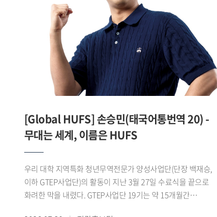
맞춘 디지털 콘텐츠를 제작 운영하며 SNS 팔로워를 16.1%
늘렸고, 콘텐츠 최고 조회수 1만7천 회를 기록하는 등 높은 홍
성과를 거뒀다.이 같은 성과를 바탕으로 제8기
진로취업지원센터 서포터즈는 지난 7월 28일
서울고용복지플러스센터 청년ON 라운지 다목적홀에서 열린
「2026년 서울 지역 대학일자리플러스센터 성과공유회」에서
심사 결과 1위를 기록하며 우수상을 수상했다.서포터즈 대표
서민성 학생(차이나데이터큐레이션전공 23)은 "학생들의
눈높이에서 청년고용서비스를 쉽고 친근하게 전달하기 위해
[Global HUFS] 손승민(태국어통번역 20) -
노력했다"며 "학생들과의 공감과 소통을 중심으로 한 활동이
좋은 평가를 받아 뜻깊게 생각한다"고 말했다.한편 우리 대학
무대는 세계, 이름은 HUFS
대학일자리플러스본부는 이번 성과를 바탕으로 2026학년도
2학기 제9기 진로취업지원센터 서포터즈를 운영하며 학생
우리 대학 지역특화 청년무역전문가 양성사업단(단장 백재승,
맞춤형 진로 취업 정보 제공과 청년고용정책 홍보를
이하 GTEP사업단)의 활동이 지난 3월 27일 수료식을 끝으로
지속적으로 추진할 계획이다.
화려한 막을 내렸다. GTEP사업단 19기는 약 15개월간
지역특화 교육과 무역 실무 교육, 현장 실습 등 총 480시간