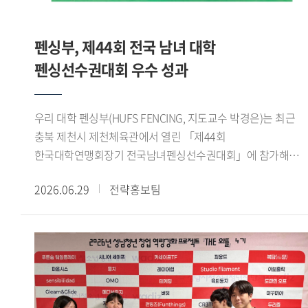
성과를 냈습니다. 성취감과 더불어 감동적이기까지 했던
기반의 숙의 과정과 팀별 활동에 참여하며 정책 제안을
기억입니다. 또 제가 태국어통번역 전공이라 전시회에서
구체화했다. 이 과정에서 용인시 관련 부서와 대학교수,
태국인 바이어들과 소통했던 경험도 특별했습니다. 우리
펜싱부, 제44회 전국 남녀 대학
용인시정연구원 등 분야별 전문가들의 검토와 자문을 바탕으로
대학에서 공부하며 태국의 문화적 배경 지식을 쌓고 어학
정책의 타당성과 실현 가능성을 높였다.이번 공모전에서는
펜싱선수권대회 우수 성과
수준을 높인 상태로 전시회에 참여해서인지 태국인 바이어들이
정책의 창의성, 타당성, 효과성, 실현 가능성 등을 종합적으로
즐겁게 소통할 수 있었습니다. 전시회를 마칠 때는 제
평가했다. 우리 대학 학생들은 전공 지식과 디지털 기술을 지역
개인번호를 물어볼 정도로 친해졌습니다. 한국외대를 통해
우리 대학 펜싱부(HUFS FENCING, 지도교수 박경은)는 최근
현안에 접목하고, 실제 행정 현장에 적용할 수 있는 구체적인
제가 성장했음을 실감한 순간이었습니다. - 이번 활동이
충북 제천시 제천체육관에서 열린 「제44회
실행 방안을 제시해 우수한 평가를 받았다.이번 성과는 우리
진로설정에 어떤 영향을 줬을지 궁금합니다.GTEP 활동을 통해
한국대학연맹회장기 전국남녀펜싱선수권대회」에 참가해
대학 학생들이 지역사회의 문화, 복지, 관광 문제를 청년의
아랍에미리트에 다녀온 적 있습니다. 그때가 할랄 시장의
여자 플뢰레 단체전 우승을 비롯해 다수 종목에서 우수한
시각에서 새롭게 해석하고 실질적인 정책 대안을 제시했다는
가능성을 피부로 체감한 계기였습니다. 이후 GTEP을 통해
2026.06.29
전략홍보팀
성적을 거두었다.이번 대회는 한국대학펜싱연맹이 주최하고
점에서 의미가 있다. 학생들이 대학에서 쌓은 전공 역량과
할랄산업연구원장님의 특강을 수강하면서 할랄 시장을
제천시와 제천시체육회가 후원한 전국 규모의 대회로, 전국
창의적 사고를 지역사회 문제 해결에 적용하며 정책 기획
개척해보기로 마음을 먹었고, 할랄 스토어를 창업했습니다.
38개 대학 선수부와 40개 대학 동아리부 등 총 647명이
능력과 현장 실무 역량을 보여줬다는 평가다.한편,
현재는 한국에서 무슬림이 편하게 생활하도록 돕는
참가했다. 우리 대학에서는 선수 29명이 출전해 뛰어난 기량과
용인특례시는 현장 적용 가능성이 높은 우수 정책을 관련
라이프스타일 앱을 개발하는 스타트업을 창업했습니다. 국내에
팀워크를 바탕으로 여러 종목에서 입상하며 우수한 경쟁력을
사업과 연계해 실증하고, 검토 결과를 바탕으로 실제 정책에
거주하는 무슬림은 전국에 흩어져있는데 이들이 편리하게
보여주었다.여자 플뢰레 단체전에서는 김지성(영미문학 문화
반영할 계획이다. 이를 통해 청년들이 제안한 아이디어가
쇼핑을 하고 커뮤니티를 이어갈 수 있는 서비스를 제공하려
22), 최예진(체코 슬로바키아 22), Hortense(국제학 23), 김은
지역사회의 변화를 이끄는 실질적인 정책으로 발전할 수