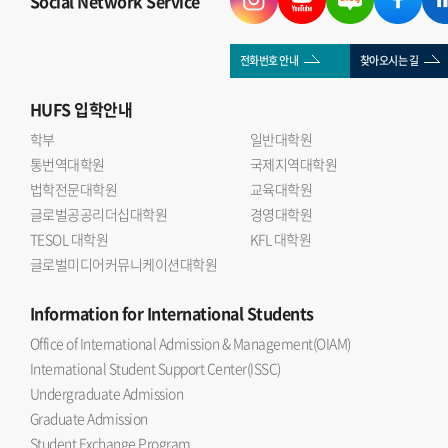
Social Network Service
이후 질의응답을 통해 국제관계와 금융시장의 연관성, 글로벌
자본의 역할 등에 대해 의견을 나누는 시간을 가졌다.
국제관계연구회 이승우 회장(인도어 23)은 자본과 금융의
전화번호 안내
찾아오시는 길
흐름은 국제관계 연구에서 빼놓을 수 없는 중요한 주제 라며
HUFS
입학안내
이번 세미나를 통해 학회원들이 대체투자 산업에 대한 이해를
넓히고 보다 다차원적인 분석 역량을 기를 수 있는 계기가
학부
일반대학원
통번역대학원
되었다 고 소감을 밝혔다.
국제지역대학원
법학전문대학원
교육대학원
글로벌공공리더십대학원
경영대학원
TESOL 대학원
KFL 대학원
글로벌미디어커뮤니케이션대학원
Information
for International Students
Office of International Admission & Management(OIAM)
International Student Support Center(ISSC)
Undergraduate Admission
Graduate Admission
Student Exchange Program