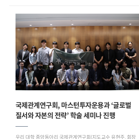
직관적으로 보여주고, 필요한 시점에 맞춤형 정보를 제공하는
레오를 상대로 조 1위를 기록하며 16강에 진출했다.이후
맥락적 교육(In-context Education) 인터페이스 를 구현한 점
16강에서는 육군사관학교 사커라이온을, 8강에서는
우수한 평가를 받았다.팀장 이유준 학생은 일회성 측정에
한림대학교 사이다를 차례로 꺾고 4강에 올랐다. 준결승에서는
그치던 국가 체력 인증 데이터에 실시간 스마트워치 생체
서울시립대학교 AZURE와 맞붙어 선전한 끝에 공동 3위로
신호를 결합함으로써, 365일 실시간으로 안전벨트를 매고
대회를 마무리했다.이번 대회는 전국 대학 축구 동아리와 학회
운동하는 듯한 디지털 예방 의학 솔루션 을 구현하고자 했다 고
팀들이 참가하는 대학 클럽 축구대회로, 아이웨이는 이번
강조하며, 앞으로 제조사별 API 데이터 정규화 과정을 더욱
성과를 통해 전국 무대에서 경쟁력을 입증했다.
고도화하고, 향후 실제 공공 인프라 및 보험 산업(인슈어테크)
글로벌스포츠산업학부 축구학회 아이웨이는 학부 재학생들로
과의 연동 융합 연구를 통해 전 국민이 안전하게 국가 표준 체력
구성된 축구 학회로, 교내외 각종 대회와 교류전에 참가하며
등급에 도달하는 데 선도적 역할을 다하겠다 고 소감을 밝혔다.
꾸준히 활동을 이어가고 있다.
국제관계연구회, 마스턴투자운용과 ‘글로벌
질서와 자본의 전략’ 학술 세미나 진행
우리 대학 중앙동아리 국제관계연구회(지도교수 유현주, 회장