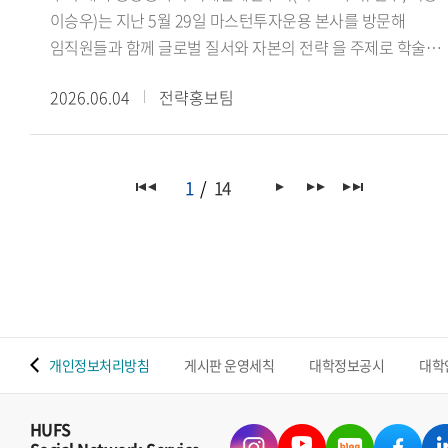
이승우)는 지난 5월 29일 마스턴투자운용 본사를 방문해
임직원들과 함께 글로벌 질서와 자본의 전략 을 주제로 학술
세미나를 진행했다.이번 세미나는 학생들의 국제정세 및
2026.06.04
전략홍보팀
금융산업에 대한 이해를 넓히고, 글로벌 자본의 흐름과 투자
전략을 다각적으로 살펴보기 위해 마련됐다. 특히
마스턴투자운용 사회공헌추진단 선한영향실천센터(Center fo
Positive Impact)가 미래 글로벌 인재 양성을 위해 운영하는
1
14
본업 연계 재능기부 프로그램의 일환으로 진행되어 산학
교류의 의미를 더했다.이날 세미나에서는 마스턴투자운용
임직원들이 △싱가포르의 글로벌 금융 허브 생존 전략(권우준
전략투자본부장) △블랙록 알라딘과 글로벌 자본의 운영체제
(김재관 디지털혁신실장) △대체투자 운용사가 만드는 또
하나의 가치(김민석 선한영향실천센터장)를 주제로 강연을
 맵
개인정보처리방침
게시판 운영세칙
대학정보공시
대학
진행하며 금융산업과 글로벌 투자 환경에 대한 다양한 시각을
공유했다.이어 국제관계연구회 이승우 회장(인도어과 23)은
연구회의 비전과 주요 학술 활동을 소개했으며, 학생들은 강연
HUFS