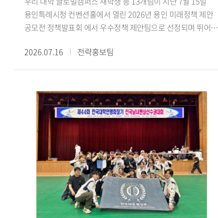
우리 대학 글로벌캠퍼스 재학생 총 13개팀이 지난 7월 15일
수료했더라고요. 활동하면서 강의실에서 이론으로만 접하던
용인특례시청 컨벤션홀에서 열린 2026년 용인 미래정책 제안
내용을 현장에서 몸소 겪고, 낯설고 어색한 순간도 많았습니다.
공모전 정책발표회 에서 우수정책 제안팀으로 선정되며 뛰어난
그럼에도 해외에 나가 바이어들과 직접 상담을 하고 억 단위 큰
정책 기획 역량과 지역사회 문제 해결 능력을 인정받았다.
규모의 거래를 협상하고 계약을 완료한 경험은 정말 큰 도움이
2026.07.16
전략홍보팀
용인특례시가 주최한 이번 공모전은 미래사회의 주역인
됐습니다. 학생 신분으로 이런 경험은 정말 소중하고 가치
청년들의 창의적인 아이디어를 발굴하고 이를 용인시의 미래
있다고 생각합니다. 함께 경험과 노하우를 공유하며 격려했던
정책에 반영하기 위해 마련됐다. 참가팀들은 경제 산업 일자리,
19기 친구들과 팀원들 덕분에 잘 성장하며 마무리할 수
문화 관광, 도시 교통, 기후 환경, 교육 복지 등 용인시의 주요
있었습니다.- GTEP사업단 활동을 돌이켜봤을 때 가장 기억에
현안과 관련된 정책을 제안했다.우리 대학 참가팀들은
남는 부분이 있다면 무엇입니까?팀 전시회가 가장 기억에
용인시의 지역문화 보존과 관광 활성화, 고령층의 디지털 격차
남습니다. GTEP에 선발되면 팀별로 수출을 도와줄 업체를 직
해소, 데이터 기반 로컬 관광 플랫폼 등 지역사회가 직면한
찾아 전시회까지 전부 기획해야 합니다. 초면인 사람들과 이런
다양한 현안을 주제로 정책을 발표했다. 특히 우리 대학 잇용
큰 프로젝트를 맡게 돼 서로 어색하기도 했고, 다들 처음 해보는
(팀장 지은비, 융합인재학부) 참가팀이 제안한 용인 무형유산
일이라 참 난감했습니다. 그래도 함께 의견 나누면서 어떤
실감형 전승 콘텐츠 개발 방법 정책은 용인시산업진흥원이
제품을, 어느 나라에, 어떤 전략으로, 어떻게 수출할지 정해
추진 중인 첨단기술 융합실증사업 과 연계해 현장 실증을 통해
나갔습니다. 그렇게 기업 발굴부터 전시회 준비와 부스 디자인,
현장 적용 가능성을 검증하고, 향후 정책에 반영할 방침이다.
사후관리까지 해내며 저희 팀과 기업 모두 만족할 수준의
참가 학생들은 지난 4월부터 6월까지 약 3개월간 민 관 협력