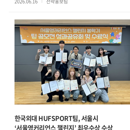
2026.06.16
전략홍보팀
예비창업패키지를 포함한 4개 창업 지원사업에 선정된 데 이어
교내 학생창업팀들의 성과가 이어지고 있다. PICKIN 팀은
아산두어스와 Grand-K 창업학교에 동시 선정됐으며, 커넥트인
팀은 청년창업사관학교에 이름을 올렸다.[사진. SBS
모닝와이드 방송 화면 캡처 / 서울캠퍼스 HUFS Start-up
Platform 소속 학생창업팀 카인디 ]또한 카인디 팀은
서울시립대 캠퍼스타운, 2026 여성벤처활성화지원사업,
서울시립대학교 임팩트 프로토타이핑 프로그램 등 3개 사업에
선정됐다. 이 밖에도 야라바디 팀은 모두의창업에, 할랄서울
팀은 학생 창업유망팀 300+에, CYCLE-B 팀은 성남청년 창업
역량강화 프로젝트 THE 와플 4기에 각각 선정되며 다양한
분야에서 성과를 거두고 있다.[사진. 성남청년 창업 역량강화
프로젝트 THE 와플 4기에 선정된 글로벌캠퍼스 HUFS Start-
up Platform 소속 CYCLE-B 팀]이번에 선정된 학생창업팀들은
IT 기반 플랫폼을 비롯해 로컬 비즈니스, 글로벌 서비스 등
한국외대 HUFSPORT팀, 서울시
다양한 분야에서 사업 아이템을 선보이고 있다. 이는 우리 대학
‘서울영커리언스 챌린지’ 최우수상 수상
학생 창업가들이 보유한 폭넓은 시야와 사업화 역량을