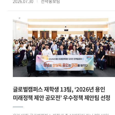
2026.07.30
전략홍보팀
이상의 교육과정을 이수하고, 산학협력 기업과 연계한 해외
전시회 참가, 바이어 발굴, 글로벌 전자상거래 플랫폼 운영 등
다양한 실무 프로젝트를 수행했다. 그중 우수학생 부문에서
손승민(태국어통번역 20) 학생이 산업통상자원부 장관상을
받으며 빛나는 성과를 기록했다. - 우수학생 부문에서
산업통상자원부 장관상을 받았습니다. 소감을 들려주세요.
GTEP 19기 친구들 특히 우리 5팀과 함께 고생하며 달린 끝에
산업통상자원부 장관상 이라는 과분한 결과를 얻게 되어 무척
영광스럽습니다. 그리고 아낌없이 지도해주신 백재승 교수님과
김민정 실장님께 감사한 마음이 큽니다. - GTEP사업단을 통해
480시간 이상의 교육과정 이수와 다양한 실무 프로젝트를
경험했습니다. 사업단 활동이 어떤 의미였는지 들어보고
싶습니다. 대학 생활 중 손에 꼽히는 유의미한 활동이면서
글로벌캠퍼스 재학생 13팀, ‘2026년 용인
한편으로는 쉽지 않은 활동이었다고 느낍니다. 수출입 관련
미래정책 제안 공모전’ 우수정책 제안팀 선정
교육과정을 480시간 이상 받고, 기업과 연계한 실무활동 약
120시간이 진행됐습니다. 처음에는 긴 시간 활동이 가능할까
싶었는데 매 순간 성실하게 임하다 보니 모든 과정을