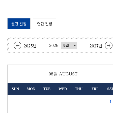
월간 일정
연간 일정
2025
년
2027
년
2026
08월
AUGUST
SUN
MON
TUE
WED
THU
FRI
SA
1