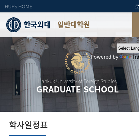
HUFS HOME
일반대학원
Powered by
Tr
Hankuk University of Foreign Studies
GRADUATE SCHOOL
학사일정표