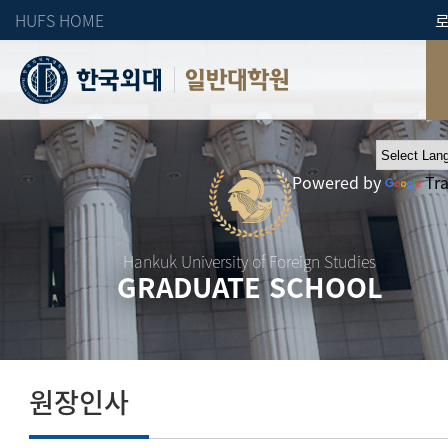
HUFS HOME
일반대학원
Powered by
Tr
Hankuk University of Foreign Studies
GRADUATE SCHOOL
원장인사