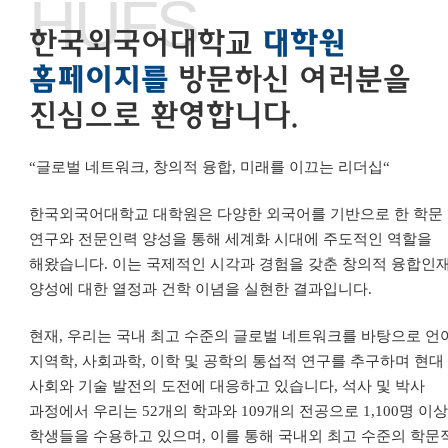
HUFS
한국외국어대학교
대학원
홈페이지를
방문하신 여러분을
진심으로 환영합니다.
“
글로벌 네트워크
,
창의적 융합
,
미래를 이끄는 리더십
“
한국외국어대학교 대학원은 다양한 외국어를 기반으로 한 학문
연구와 전문인력 양성을 통해 세계화 시대에 주도적인 역할을
해왔습니다
.
이는 국제적인 시각과 경험을 갖춘 창의적 융합인
양성에 대한 열정과 건학 이념을 실현한 결과입니다
.
현재
,
우리는 국내 최고 수준의 글로벌 네트워크를 바탕으로 언
지역학
,
사회과학
,
이학 및 공학의 통섭적 연구를 추구하며 현대
사회와 기술 발전의 도전에 대응하고 있습니다
,
석사 및 박사
과정에서 우리는
52
개의 학과와
109
개의 전공으로
1,100
명 이
학생들을 수용하고 있으며
,
이를 통해 국내외 최고 수준의 학문