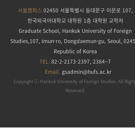
서울캠퍼스
02450 서울특별시 동대문구 이문로 107,
한국외국어대학교 대학원 1층 대학원 교학처
Graduate School, Hankuk University of Foreign
Studies,107, Imun-ro, Dongdaemun-gu, Seoul, 024
Republic of Korea
TEL.
82-2-2173-2397, 2384~7
Email.
gsadmin@hufs.ac.kr
Copyright ⓒ Hankuk University of Foreign Studies. All Righ
Reserved.